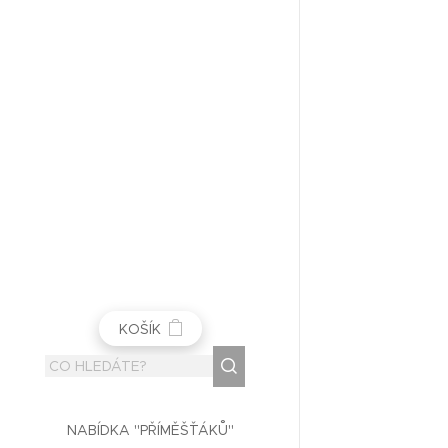
KOŠÍK
NABÍDKA "PŘÍMĚŠŤÁKŮ"