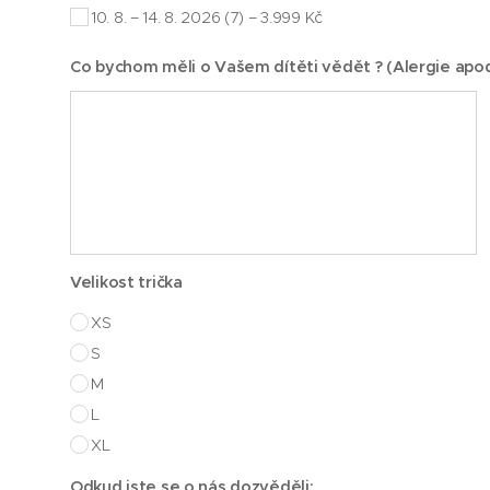
10. 8. – 14. 8. 2026 (7) – 3.999 Kč
Co bychom měli o Vašem dítěti vědět ? (Alergie apod
Velikost trička
XS
S
M
L
XL
Odkud jste se o nás dozvěděli: