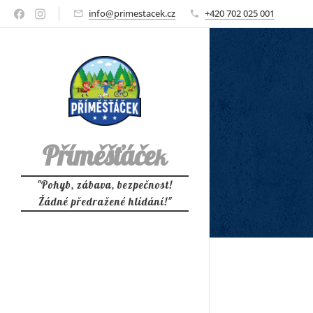
info@primestacek.cz
+420 702 025 001
Příměšťáče
k
"Pohyb, zábava, bezpečnost!
Žádné předražené hlídání!"