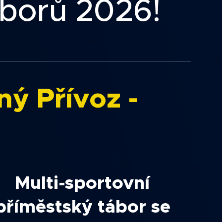
áborů 2026!
ý Přívoz -
Multi-sportovní
příměstský tábor se