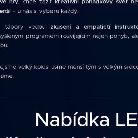
vé hry
kreativní pohádkový svět
, chce zažít
ne
enší
– u nás si vybere každý.
zkušení a empatičtí instrukto
e tábory vedou
yšleným programem rozvíjejícím nejen pohyb, ale 
bu.
jsme velký kolos. Jsme menší tým s velkým srdc
jeme.
Nabídka L