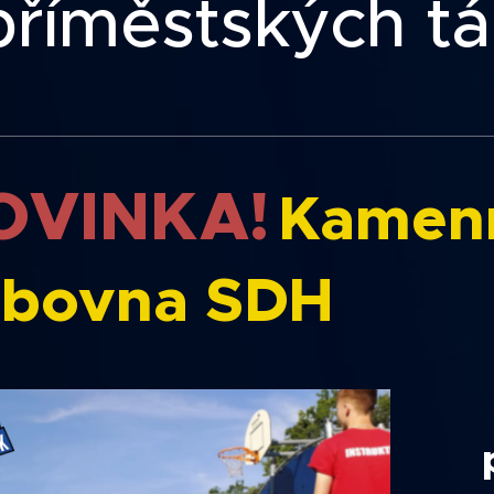
příměstských t
OVINKA!
Kamenn
ubovna SDH