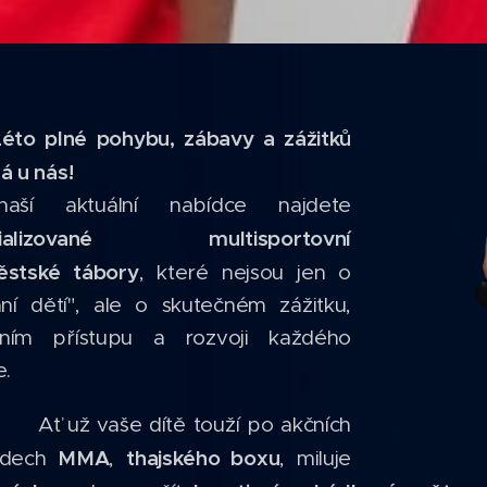
Léto plné pohybu, zábavy a zážitků
á u nás!
aší aktuální nabídce najdete
cializované multisportovní
ěstské tábory
, které nejsou jen o
dání dětí", ale o skutečném zážitku,
ním přístupu a rozvoji každého
e.
 Ať už vaše dítě touží po akčních
MMA
thajského boxu
adech
,
, miluje