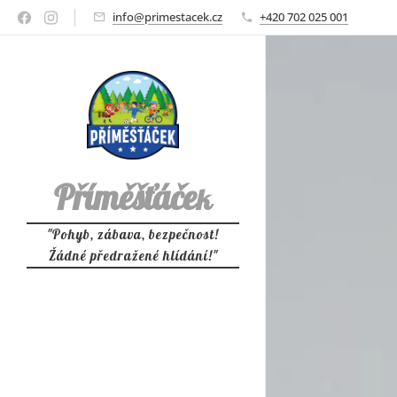
info@primestacek.cz
+420 702 025 001
Příměšťáče
k
"Pohyb, zábava, bezpečnost!
Žádné předražené hlídání!"