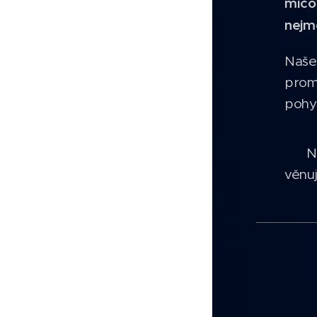
míčo
nejm
Naš
prom
pohy
✨ Ne
věnu