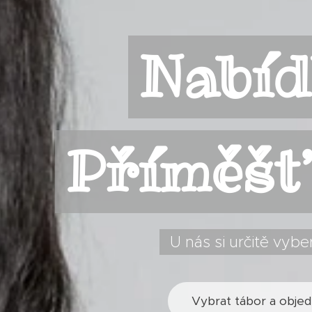
Nabí
Příměš
U nás si určitě vyber
Vybrat tábor a objed