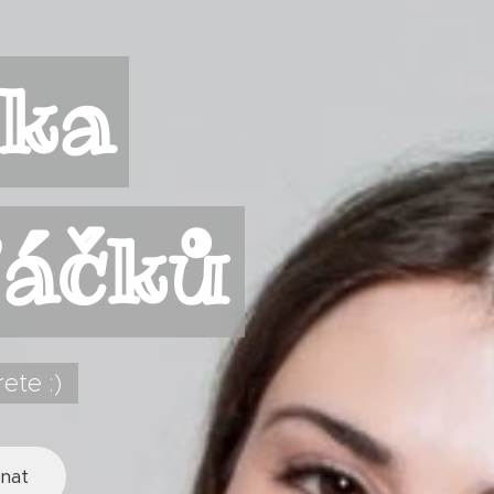
dka
ťáčků
ete :)
nat