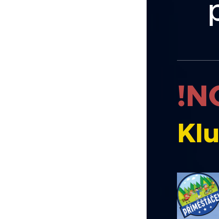
!N
Kl