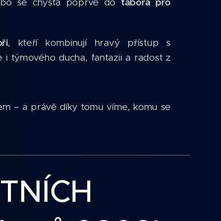
tábora pro
bo se chystá poprvé do
ři
, kteří kombinují hravý přístup s
i týmového ducha, fantazii a radost z
em – a právě díky tomu víme, komu se
ETNÍCH