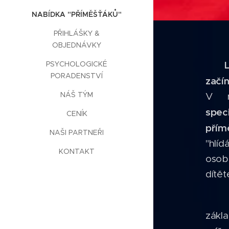
NABÍDKA "PŘÍMĚŠŤÁKŮ"
PŘIHLÁŠKY &
OBJEDNÁVKY
PSYCHOLOGICKÉ
🎒
PORADENSTVÍ
začín
NÁŠ TÝM
V n
spe
CENÍK
přím
NAŠI PARTNEŘI
"hlí
KONTAKT
osob
dítět
⚽🥋
zákl