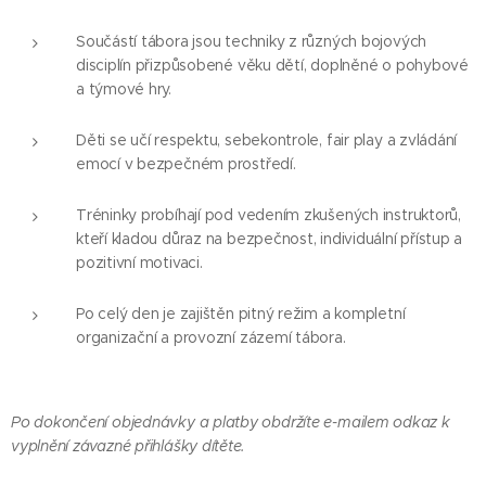
Součástí tábora jsou techniky z různých bojových
disciplín přizpůsobené věku dětí, doplněné o pohybové
a týmové hry.
Děti se učí respektu, sebekontrole, fair play a zvládání
emocí v bezpečném prostředí.
Tréninky probíhají pod vedením zkušených instruktorů,
kteří kladou důraz na bezpečnost, individuální přístup a
pozitivní motivaci.
Po celý den je zajištěn pitný režim a kompletní
organizační a provozní zázemí tábora.
Po dokončení objednávky a platby obdržíte e-mailem odkaz k
vyplnění závazné přihlášky dítěte.