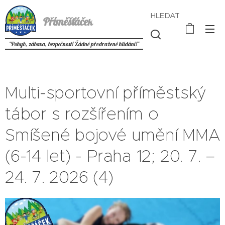
HLEDAT
Příměšťáče
k
"Pohyb, zábava, bezpečnost! Žádné předražené hlídání!"
Multi-sportovní příměstský
tábor s rozšířením o
Smíšené bojové umění MMA
(6-14 let) - Praha 12; 20. 7. –
24. 7. 2026 (4)