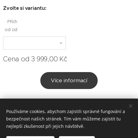
Zvolte si variantu:
Přích
od od
Cena od
3 999,00
Kč
Více informací
Adam Hoferka IČ: 11890975
Používáme cookies, abychom zajistili správné fungování a
bezpečnost našich stránek. Tím vám můžeme zajistit tu
Cookies
nejlepší zkušenost při jejich návštěvě.