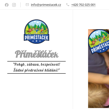
info@primestacek.cz
+420 702 025 001
Příměšťáče
k
"Pohyb, zábava, bezpečnost!
Žádné předražené hlídání!"