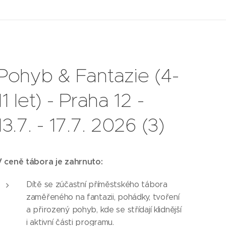
Pohyb & Fantazie (4-
11 let) - Praha 12 -
13.7. - 17.7. 2026 (3)
V ceně tábora je zahrnuto:
Dítě se zúčastní příměstského tábora
zaměřeného na fantazii, pohádky, tvoření
a přirozený pohyb, kde se střídají klidnější
i aktivní části programu.