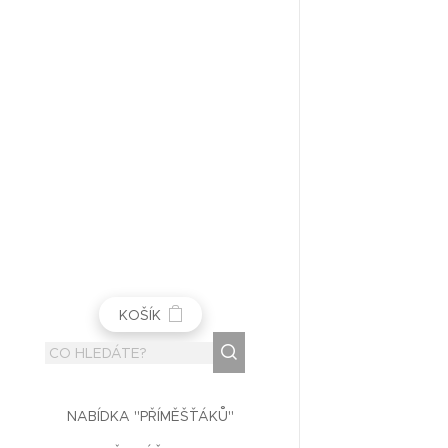
KOŠÍK
NABÍDKA "PŘÍMĚŠŤÁKŮ"