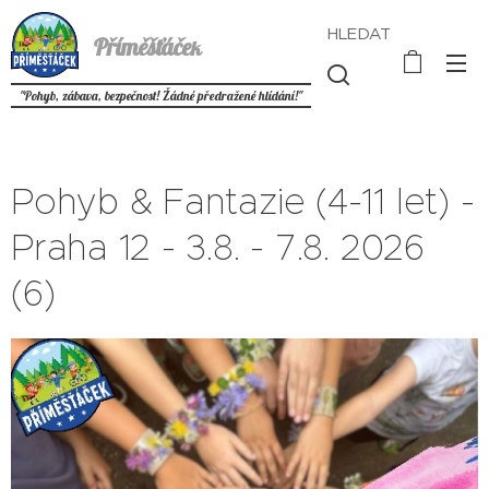
HLEDAT
Příměšťáče
k
"Pohyb, zábava, bezpečnost! Žádné předražené hlídání!"
Pohyb & Fantazie (4-11 let) -
Praha 12 - 3.8. - 7.8. 2026
(6)